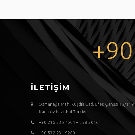
+90
İLETİŞİM
Osmanağa Mah. Kuşdili Cad. Efes Çarşısı 12/11
Kadıköy İstanbul Türkiye
+90 216 336 7604 – 338 3016
+90 532 231 9280