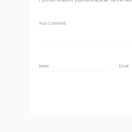
E-posta hesabınız yayımlanmayacak.
Gerekli ala