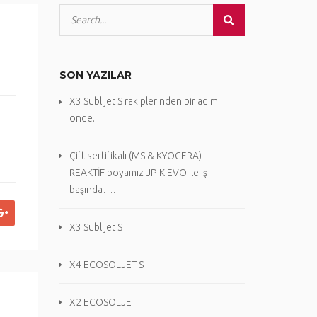
SON YAZILAR
X3 Sublijet S rakiplerinden bir adım
önde..
Çift sertifikalı (MS & KYOCERA)
REAKTİF boyamız JP-K EVO ile iş
başında….
X3 Sublijet S
X4 ECOSOLJET S
X2 ECOSOLJET