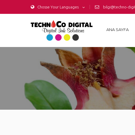
|
Chosse Your Languages
bilgi@techno-digi
ANA SAYFA