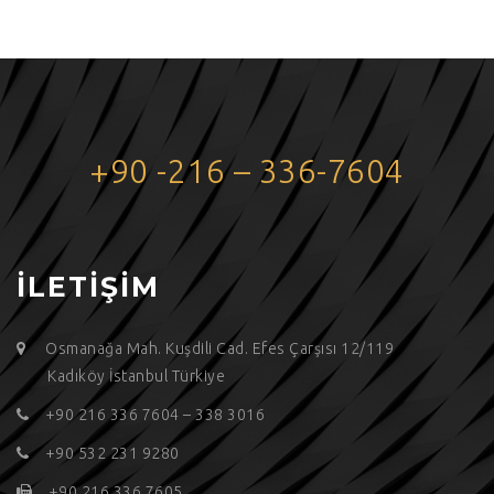
+90 -216 – 336-7604
İLETİŞİM
Osmanağa Mah. Kuşdili Cad. Efes Çarşısı 12/119
Kadıköy İstanbul Türkiye
+90 216 336 7604 – 338 3016
+90 532 231 9280
+90 216 336 7605