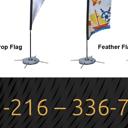
 -216 – 336-