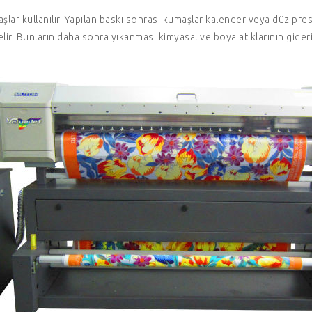
aşlar kullanılır. Yapılan baskı sonrası kumaşlar kalender veya düz pre
gelir. Bunların daha sonra yıkanması kimyasal ve boya atıklarının gider