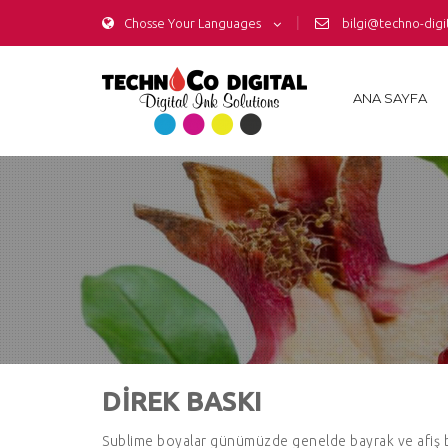
|
Chosse Your Languages
bilgi@techno-digi
ANA SAYFA
DİREK BASKI
Sublime boyalar günümüzde genelde bayrak ve afiş ba