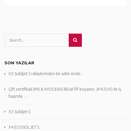
SON YAZILAR
X3 Sublijet S rakiplerinden bir adım önde..
Çift sertifikalı (MS & KYOCERA) REAKTİF boyamız JP-K EVO ile iş
başında….
X3 Sublijet S
X4 ECOSOLJET S