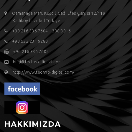
Osmanağa Mah. Kuşdili Cad. Efes Çarşısı 12/119
Kadıköy İstanbul Türkiye
+90 216 336 7604 – 338 3016
+90 532 231 9280
+90 216 336 7605
bilgi@techno-digital.com
http://www.techno-digital.com/
HAKKIMIZDA