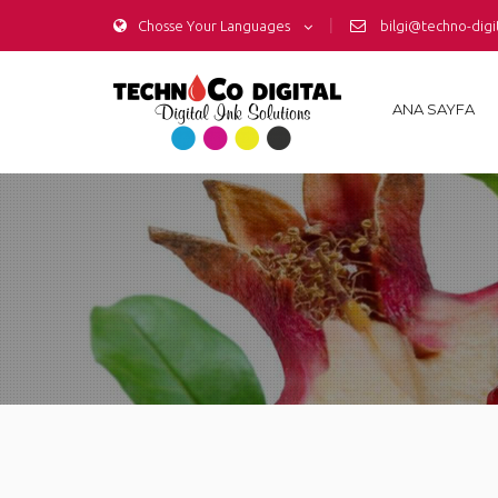
|
Chosse Your Languages
bilgi@techno-digi
ANA SAYFA