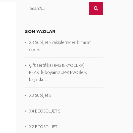
SON YAZILAR
X3 Sublijet S rakiplerinden bir adım
önde..
Çift sertifikalı (MS & KYOCERA)
REAKTİF boyamız JP-K EVO ile iş
başında….
X3 Sublijet S
X4 ECOSOLJET S
X2 ECOSOLJET