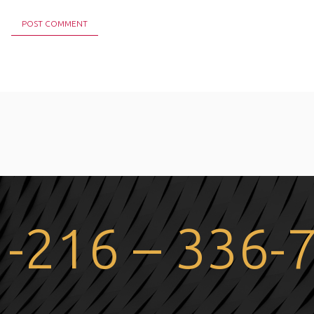
 -216 – 336-