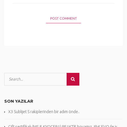
SON YAZILAR
X3 Sublijet S rakiplerinden bir adım önde..
Çift sertifikalı (MS & KYOCERA) REAKTİF boyamız JP-K EVO ile iş