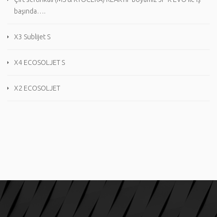
başında….
X3 Sublijet S
X4 ECOSOLJET S
X2 ECOSOLJET