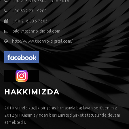
+90 216 336 7604 – 338 3016
+90 532 231 9280
+90 216 336 7605
bilgi@techno-digital.com
http://www.techno-digital.com/
HAKKIMIZDA
2010 yılında küçük bir şahıs firmasıyla başlayan serüvenimiz
2012 yılı Kasım ayından beri Limited Şirket statüsünde devam
etmektedir.