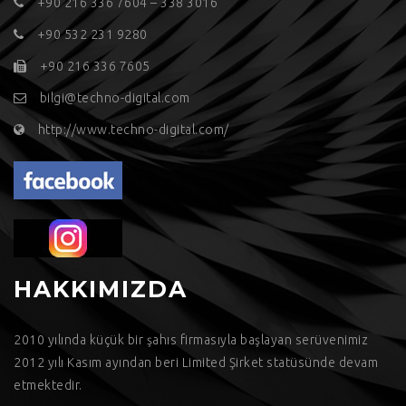
+90 216 336 7604 – 338 3016
+90 532 231 9280
+90 216 336 7605
bilgi@techno-digital.com
http://www.techno-digital.com/
HAKKIMIZDA
2010 yılında küçük bir şahıs firmasıyla başlayan serüvenimiz
2012 yılı Kasım ayından beri Limited Şirket statüsünde devam
etmektedir.