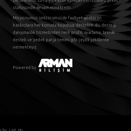
serüvenimiz 2012 yılı Kasım ayından beri Limited Şirket
statüsünde devam etmektedir.
Misyonumuz sektörümüzde faaliyet gösteren
baskıcılara her konuda koşulsuz destektir. Bu desteği
danışmanlık hizmetinden renk profili ayarlama, teknik
destek ve yedek parça temini gibi çeşitli şekillerde
vermekteyiz.
Powered by
ic. Ltd. Şti.