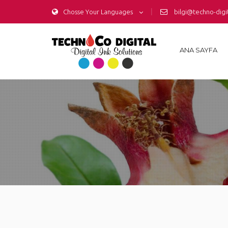
|
Chosse Your Languages
bilgi@techno-digi
ANA SAYFA