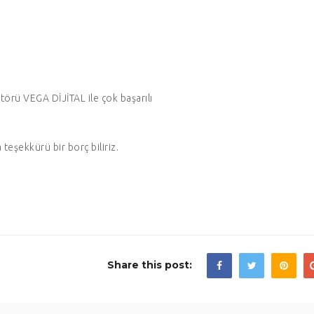
örü VEGA DİJİTAL ile çok başarılı
eşekkürü bir borç biliriz.
Share this post: