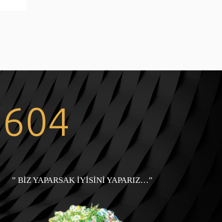
7604
” BİZ YAPARSAK İYİSİNİ YAPARIZ…”