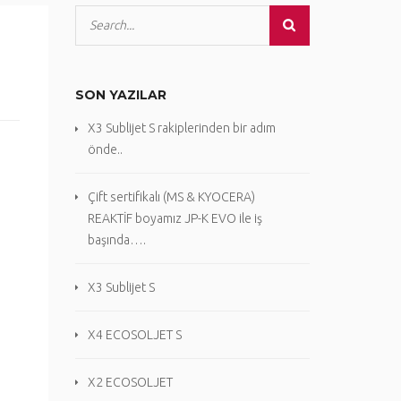
SON YAZILAR
X3 Sublijet S rakiplerinden bir adım
önde..
Çift sertifikalı (MS & KYOCERA)
REAKTİF boyamız JP-K EVO ile iş
başında….
X3 Sublijet S
X4 ECOSOLJET S
X2 ECOSOLJET