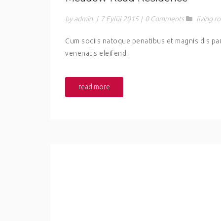
by admin
|
7 Eylül 2015
|
0 Comments
living 
Cum sociis natoque penatibus et magnis dis part
venenatis eleifend.
read more