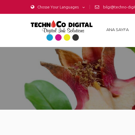
|
Chosse Your Languages
bilgi@techno-digi
ANA SAYFA