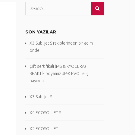
SON YAZILAR
X3 Sublijet S rakiplerinden bir adım
önde..
Çift sertifikalı (MS & KYOCERA)
REAKTİF boyamız JP-K EVO ile iş
başında….
X3 Sublijet S
X4 ECOSOLJET S
X2 ECOSOLJET