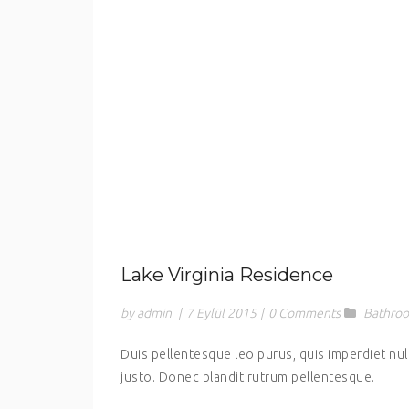
Lake Virginia Residence
by admin
|
7 Eylül 2015
|
0 Comments
Bathro
Duis pellentesque leo purus, quis imperdiet nu
justo. Donec blandit rutrum pellentesque.