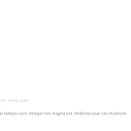
oms
,
living room
lla tempor non. Integer nec magna est. Pellentesque nec molestie