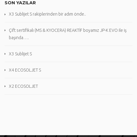
SON YAZILAR
X3 Sublijet S rakiplerinden bir adım önde..
Çift sertifikalı (MS & KYOCERA) REAKTİF boyamız JP-K EVO ile iş
başında….
X3 Sublijet S
X4 ECOSOLJET S
X2 ECOSOLJET