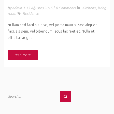
by admin
|
13 Ağustos 2015
|
0 Comments
Kitchens
,
living
room
Residence
Nullam sed facilisis erat, vel porta mauris. Sed aliquet
facilisis sem, vel bibendum lacus laoreet et. Nulla et
efficitur augue.
read more