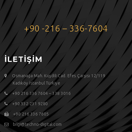
+90 -216 – 336-7604
İLETİŞİM
Osmanağa Mah. Kuşdili Cad. Efes Çarşısı 12/119
Kadıköy İstanbul Türkiye
+90 216 336 7604 – 338 3016
+90 532 231 9280
+90 216 336 7605
bilgi@techno-digital.com